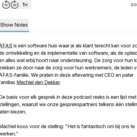
0:
Show Notes
AFAS
is een software huis waar je als klant terecht kan voor z
de ontwikkeling en de implementatie van software, als de oplei
en alles wat erbij hoort naar ondersteuning. De zorg voor hun k
trekken ze door naar de zorg voor hun werknemers, de leden 
AFAS-familie. We praten in deze aflevering met CEO en pater
familias
Machiel den Dekker
.
De basis voor elk gesprek in deze podcast reeks is een lijst met
stellingen, waaruit we onze gesprekspartners telkens één stelli
laten kiezen.
Machiel koos voor de stelling: "Het is fantastisch om bij ons te
werken."