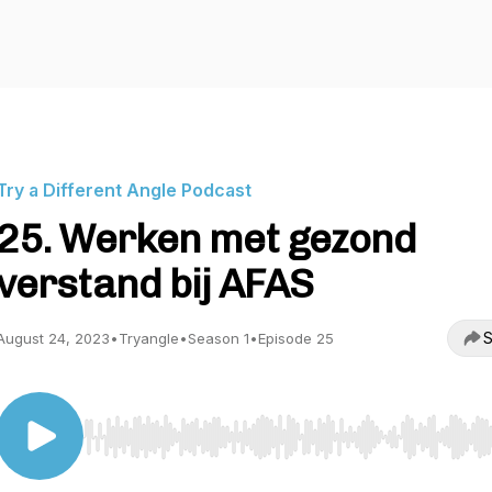
Try a Different Angle Podcast
25. Werken met gezond
verstand bij AFAS
S
August 24, 2023
•
Tryangle
•
Season 1
•
Episode 25
Use Left/Right to seek, Home/End to jump to start o