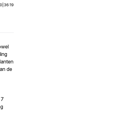
00
|
36:19
owel
ding
lanten
van de
 7
ng