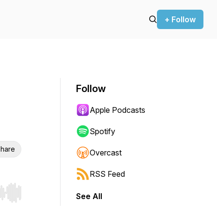
+ Follow
Follow
Apple Podcasts
Spotify
hare
Overcast
RSS Feed
See All
r end. Hold shift to jump forward or backward.