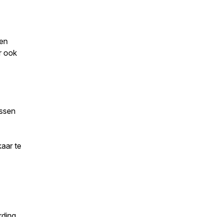
een
r ook
essen
aar te
rding