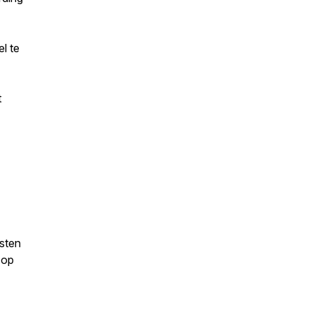
l te
t
osten
 op